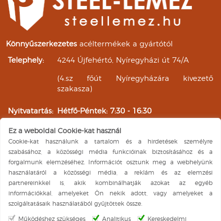
Könnyűszerkezetes
acéltermékek a gyártótól
Telephely:
4244 Újfehértó, Nyíregyházi út 74/A
(4.sz főút Nyíregyházára kivezető
szakasza)
Nyitvatartás:
Hétfő-Péntek: 7:30 - 16:30
Szombat: 7:30 - 11:30
Ez a weboldal Cookie-kat használ
Vasárnap: ZÁRVA
Cookie-kat használunk a tartalom és a hirdetések személyre
Árukiadás:
Hétfő-Péntek: 8:00 - 16:00
szabásához, a közösségi média funkcióinak biztosításához és a
Szombat: 8:00 - 11:00
forgalmunk elemzéséhez. Információt osztunk meg a webhelyünk
Vasárnap: ZÁRVA
használatáról a közösségi média, a reklám és az elemzési
Facebook elérhetőségünk
partnereinkkel is, akik kombinálhatják azokat az egyéb
információkkal, amelyeket Ön nekik adott, vagy amelyeket a
A weboldal üzemeltetője a Steel-Lemez Kft. Minden jog
szolgáltatásaik használatából gyűjtöttek össze.
fenntartva ©
Működéshez szükséges
Analitikus
Kereskedelmi