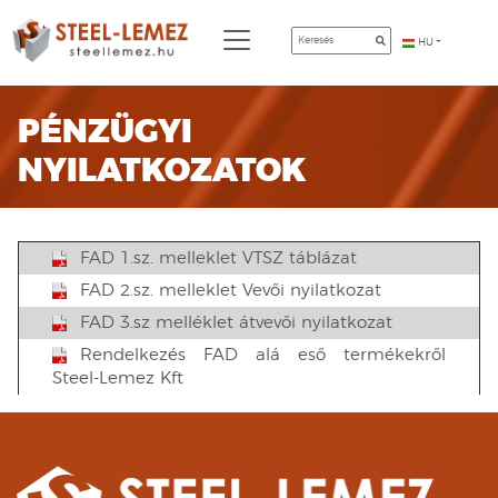
HU
PÉNZÜGYI
NYILATKOZATOK
FAD 1.sz. melleklet VTSZ táblázat
FAD 2.sz. melleklet Vevői nyilatkozat
FAD 3.sz melléklet átvevői nyilatkozat
Rendelkezés FAD alá eső termékekről
Steel-Lemez Kft