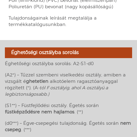
Poli (vinil-klorid) (PVC) bevonat (élelmiszeripari)
Poliuretán (PU) bevonat (nagy kopásállóságú)
Tulajdonságainak leírását megtalálja a
termékkatalógusunkban.
Éghetőségi osztályba sorolás
Éghetőségi osztályba sorolás: A2-S1-d0
(A2*) – Tűzzel szembeni viselkedési osztály, amiben a
vizsgált é
ghetetlen
alkotóelem ragasztóanyaggal
rögzített (*). (A
-tól F osztályig, ahol A osztályú a
legbiztonságosabb.)
(S1**) – Füstfejlődési osztály. Égetés során
füstképződésre nem hajlamos
. (**)
(d0***) – Égve-csepegési tulajdonság. Égetés során
nem
csepeg
. (***)