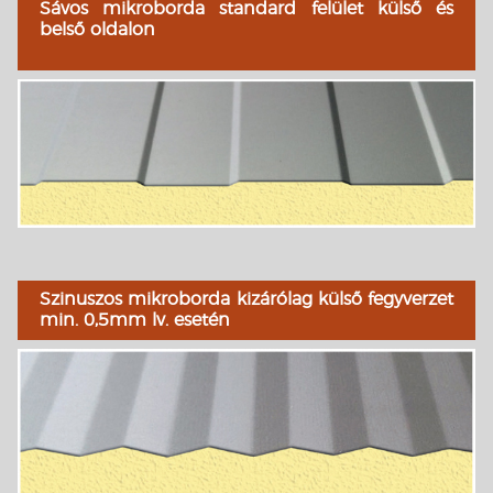
Sávos mikroborda standard felület külső és
belső oldalon
Szinuszos mikroborda kizárólag külső fegyverzet
min. 0,5mm lv. esetén