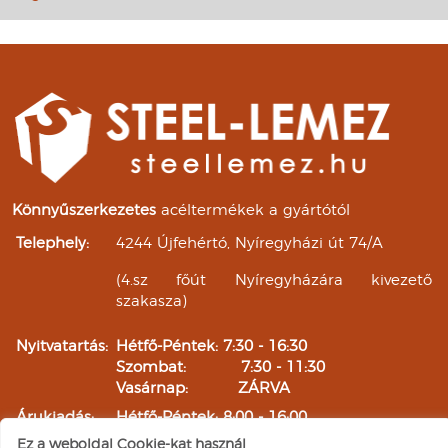
Könnyűszerkezetes
acéltermékek a gyártótól
Telephely:
4244 Újfehértó, Nyíregyházi út 74/A
(4.sz főút Nyíregyházára kivezető
szakasza)
Nyitvatartás:
Hétfő-Péntek: 7:30 - 16:30
Szombat: 7:30 - 11:30
Vasárnap: ZÁRVA
Árukiadás:
Hétfő-Péntek: 8:00 - 16:00
Szombat: 8:00 - 11:00
Ez a weboldal Cookie-kat használ