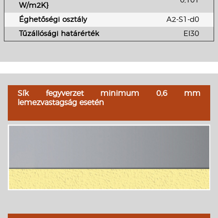
0,101
W/m2K}
Éghetőségi osztály
A2-S1-d0
Tűzállósági határérték
EI30
Sík fegyverzet minimum 0,6 mm
lemezvastagság esetén