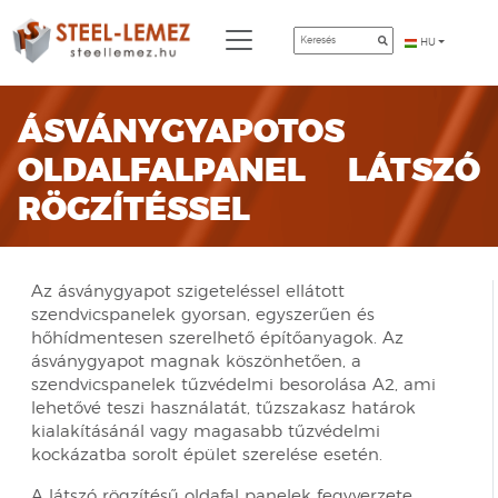
HU
ÁSVÁNYGYAPOTOS
OLDALFALPANEL LÁTSZÓ
RÖGZÍTÉSSEL
Az ásványgyapot szigeteléssel ellátott
szendvicspanelek gyorsan, egyszerűen és
hőhídmentesen szerelhető építőanyagok. Az
ásványgyapot magnak köszönhetően, a
szendvicspanelek tűzvédelmi besorolása A2, ami
lehetővé teszi használatát, tűzszakasz határok
kialakításánál vagy magasabb tűzvédelmi
kockázatba sorolt épület szerelése esetén.
A látszó rögzítésű oldafal panelek fegyverzete