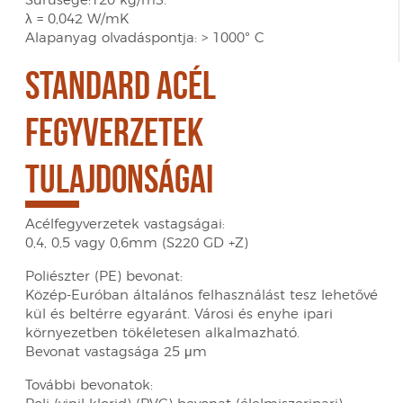
Sűrűsége:120 kg/m3.
λ = 0,042 W/mK
Alapanyag olvadáspontja: > 1000° C
STANDARD ACÉL
FEGYVERZETEK
TULAJDONSÁGAI
Acélfegyverzetek vastagságai:
0,4, 0,5 vagy 0,6mm (S220 GD +Z)
Poliészter (PE) bevonat:
Közép-Euróban általános felhasználást tesz lehetővé
kül és beltérre egyaránt. Városi és enyhe ipari
környezetben tökéletesen alkalmazható.
Bevonat vastagsága 25 μm
További bevonatok: