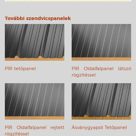
További szendvicspanelek
PIR tetőpanel
PIR Oldalfalpanel látszó
rögzítéssel
PIR Oldalfalpanel rejtett
Ásványgyapot Tetőpanel
rögzítéssel