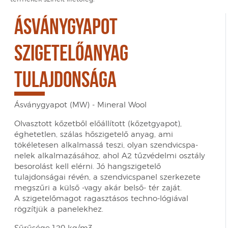
ÁSVÁNYGYAPOT
SZIGETELŐANYAG
TULAJDONSÁGA
Ásványgyapot (MW) - Mineral Wool
Olvasztott kőzetből előállított (kőzetgyapot),
éghetetlen, szálas hőszigetelő anyag, ami
tökéletesen alkalmassá teszi, olyan szendvicspa-
nelek alkalmazásához, ahol A2 tűzvédelmi osztály
besorolást kell elérni. Jó hangszigetelő
tulajdonságai révén, a szendvicspanel szerkezete
megszűri a külső -vagy akár belső- tér zaját.
A szigetelőmagot ragasztásos techno-lógiával
rögzítjük a panelekhez.