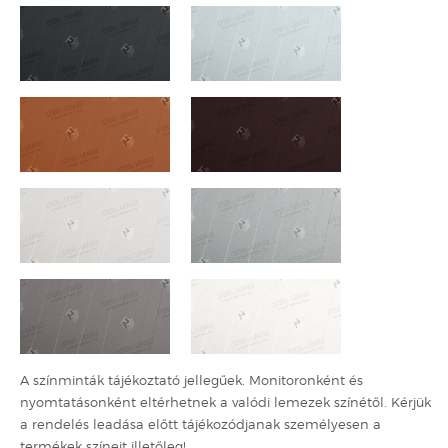
A színminták tájékoztató jellegűek. Monitoronként és
nyomtatásonként eltérhetnek a valódi lemezek színétől. Kérjük
a rendelés leadása előtt tájékozódjanak személyesen a
termékek színeit illetőleg!