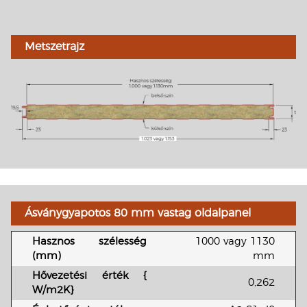
Metszetrajz
Ásványgyapotos 80 mm vastag oldalpanel
Hasznos szélesség
1000 vagy 1130
(mm)
mm
Hővezetési érték
{
0,262
W/m2K}