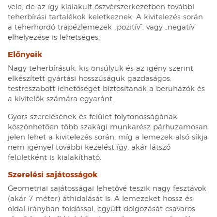
vele, de az így kialakult öszvérszerkezetben további
teherbírási tartalékok keletkeznek. A kivitelezés során
a teherhordó trapézlemezek „pozitív”, vagy „negatív”
elhelyezése is lehetséges.
Előnyeik
Nagy teherbírásuk, kis önsúlyuk és az igény szerint
elkészített gyártási hosszúságuk gazdaságos,
testreszabott lehetőséget biztosítanak a beruházók és
a kivitelők számára egyaránt.
Gyors szerelésének és felület folytonosságának
köszönhetően több szakági munkarész párhuzamosan
jelen lehet a kivitelezés során, míg a lemezek alsó síkja
nem igényel további kezelést így, akár látszó
felületként is kialakítható.
Szerelési sajátosságok
Geometriai sajátosságai lehetővé teszik nagy fesztávok
(akár 7 méter) áthidalását is. A lemezeket hossz és
oldal irányban toldással, együtt dolgozását csavaros