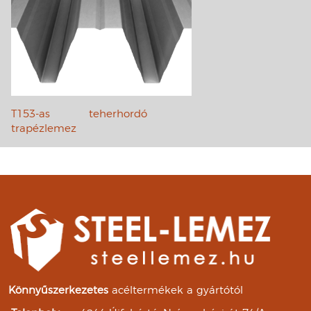
T153-as teherhordó
trapézlemez
Könnyűszerkezetes
acéltermékek a gyártótól