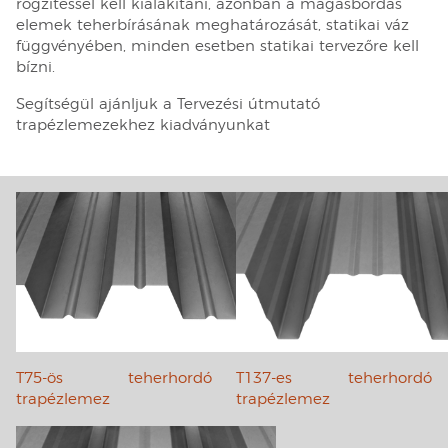
rögzítéssel kell kialakítani, azonban a magasbordás
elemek teherbírásának meghatározását, statikai váz
függvényében, minden esetben statikai tervezőre kell
bízni.
Segítségül ajánljuk a Tervezési útmutató
trapézlemezekhez kiadványunkat
T75-ös teherhordó
T137-es teherhordó
trapézlemez
trapézlemez