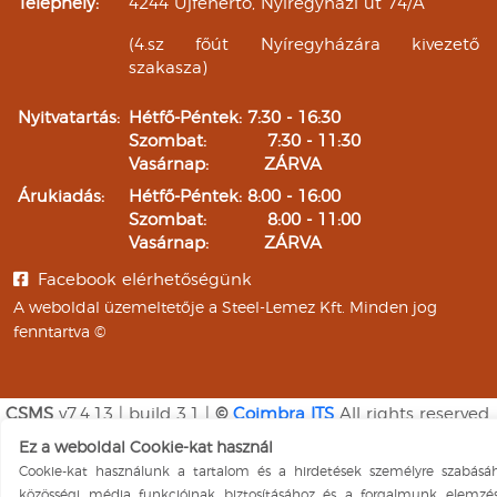
Telephely:
4244 Újfehértó, Nyíregyházi út 74/A
(4.sz főút Nyíregyházára kivezető
szakasza)
Nyitvatartás:
Hétfő-Péntek: 7:30 - 16:30
Szombat: 7:30 - 11:30
Vasárnap: ZÁRVA
Árukiadás:
Hétfő-Péntek: 8:00 - 16:00
Szombat: 8:00 - 11:00
Vasárnap: ZÁRVA
Facebook elérhetőségünk
A weboldal üzemeltetője a Steel-Lemez Kft. Minden jog
fenntartva ©
CSMS
v7.4.13 | build 3.1 |
©
Coimbra ITS
All rights reserved.
|
2026
Ez a weboldal Cookie-kat használ
Cookie-kat használunk a tartalom és a hirdetések személyre szabásáh
közösségi média funkcióinak biztosításához és a forgalmunk elemzés