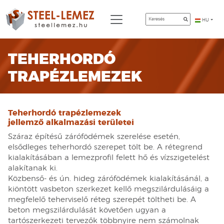
HU
TEHERHORDÓ
TRAPÉZLEMEZEK
Teherhordó trapézlemezek
jellemző alkalmazási területei
Száraz építésű zárófödémek szerelése esetén,
elsődleges teherhordó szerepet tölt be. A rétegrend
kialakításában a lemezprofil felett hő és vízszigetelést
alakítanak ki.
Közbenső- és ún. hideg zárófödémek kialakításánál, a
kiöntött vasbeton szerkezet kellő megszilárdulásáig a
megfelelő teherviselő réteg szerepét töltheti be. A
beton megszilárdulását követően ugyan a
tartószerkezeti tervezők többnyire nem számolnak