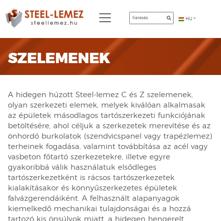
HU
SZELEMENEK
A hidegen húzott Steel-lemez C és Z szelemenek,
olyan szerkezeti elemek, melyek kiválóan alkalmasak
az épületek másodlagos tartószerkezeti funkciójának
betöltésére, ahol céljuk a szerkezetek merevítése és az
önhordó burkolatok (szendvicspanel vagy trapézlemez)
terheinek fogadása, valamint továbbítása az acél vagy
vasbeton főtartó szerkezetekre, illetve egyre
gyakoribbá válik használatuk elsődleges
tartószerkezetként is rácsos tartószerkezetek
kialakításakor és könnyűszerkezetes épületek
falvázgerendáiként. A felhasznált alapanyagok
kiemelkedő mechanikai tulajdonságai és a hozzá
tartozó kis önsúlyok miatt, a hidegen hengerelt