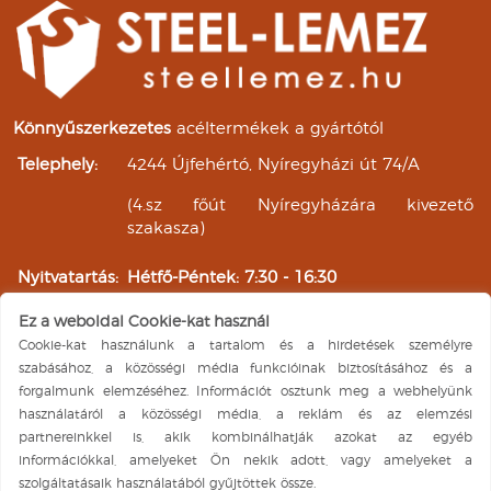
Könnyűszerkezetes
acéltermékek a gyártótól
Telephely:
4244 Újfehértó, Nyíregyházi út 74/A
(4.sz főút Nyíregyházára kivezető
szakasza)
Nyitvatartás:
Hétfő-Péntek: 7:30 - 16:30
Szombat: 7:30 - 11:30
Ez a weboldal Cookie-kat használ
Vasárnap: ZÁRVA
Cookie-kat használunk a tartalom és a hirdetések személyre
Árukiadás:
Hétfő-Péntek: 8:00 - 16:00
szabásához, a közösségi média funkcióinak biztosításához és a
Szombat: 8:00 - 11:00
forgalmunk elemzéséhez. Információt osztunk meg a webhelyünk
Vasárnap: ZÁRVA
használatáról a közösségi média, a reklám és az elemzési
Facebook elérhetőségünk
partnereinkkel is, akik kombinálhatják azokat az egyéb
információkkal, amelyeket Ön nekik adott, vagy amelyeket a
A weboldal üzemeltetője a Steel-Lemez Kft. Minden jog
szolgáltatásaik használatából gyűjtöttek össze.
fenntartva ©