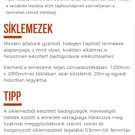
a rendelés leadása előtt tájékozódjanak személyesen a
termékek színeit illetőleg!
SÍKLEMEZEK
Minden általunk gyártott, hidegen hajlított termékek
alapanyaga, s mint olyan, kiválóan alkalmas a
helyszínen készített bádogozások elkészítéséhez.
Elérhető a lemezeink teljes színválasztékában, 1250mm
x 2000mm-es táblában, akár készletről, 20m-ig egyedi
hosszban legyártva.
TIPP
A síklemezből készített bádogszegők merevségét,
többek között a lemezek vastagsága határozza meg.
Szakmai meggyőződésünk szerint, színes és
horganyzott síklemezeket legalább 0,5mm-től, famintás