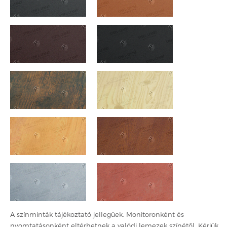
A színminták tájékoztató jellegűek. Monitoronként és
nyomtatásonként eltérhetnek a valódi lemezek színétől. Kérjük