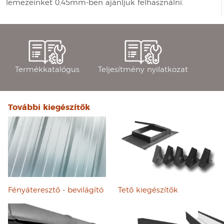
lemezeinket 0,45mm-ben ajánljuk felhasználni.
Termékkatalógus
Teljesítmény nyilatkozat
További kiegészítők
Fényáteresztő - bevilágító
Tető kiegészítők