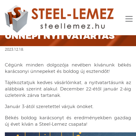
ÜNNEPI NYITVATARTÁS
2023.12.18.
Cégünk minden dolgozója nevében kívánunk békés
karácsonyi ünnepeket és boldog új esztendőt!
Tájékoztatjuk kedves vásárlóinkat, a nyitvatartásunk az
alábbiak szerint alakul: December 22-étől január 2-áig
üzleteink zárva tartanak.
Január 3-ától szeretettel várjuk önöket.
Békés boldog karácsonyt és eredményekben gazdag
új évet kíván a Steel-Lemez csapata!