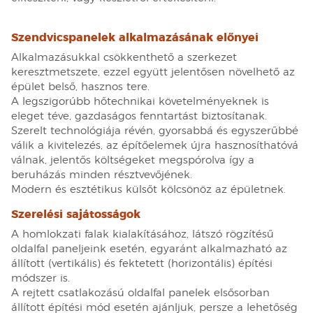
Szendvicspanelek alkalmazásának előnyei
Alkalmazásukkal csökkenthető a szerkezet
keresztmetszete, ezzel együtt jelentősen növelhető az
épület belső, hasznos tere.
A legszigorúbb hőtechnikai követelményeknek is
eleget téve, gazdaságos fenntartást biztosítanak.
Szerelt technológiája révén, gyorsabbá és egyszerűbbé
válik a kivitelezés, az építőelemek újra hasznosíthatóvá
válnak, jelentős költségeket megspórolva így a
beruházás minden résztvevőjének.
Modern és esztétikus külsőt kölcsönöz az épületnek.
Szerelési sajátosságok
A homlokzati falak kialakításához, látszó rögzítésű
oldalfal paneljeink esetén, egyaránt alkalmazható az
állított (vertikális) és fektetett (horizontális) építési
módszer is.
A rejtett csatlakozású oldalfal panelek elsősorban
állított építési mód esetén ajánljuk, persze a lehetőség