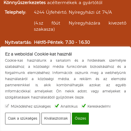
Könnyűszerkezetes
acéltermékek a gyártótól
Telephely:
4244 Újfehértó, Nyíregyházi út 74/A
(4.sz főút Nyíregyházára kivezető
szakasza)
Nyitvatartás:
Hétfő-Péntek: 7:30 - 16:30
Szombat: 7:30 - 11:30
Ez a weboldal Cookie-kat használ
Vasárnap: ZÁRVA
Cookie-kat használunk a tartalom és a hirdetések személyre
Árukiadás:
Hétfő-Péntek: 8:00 - 16:00
szabásához, a közösségi média funkcióinak biztosításához és a
Szombat: 8:00 - 11:00
forgalmunk elemzéséhez. Információt osztunk meg a webhelyünk
Vasárnap: ZÁRVA
használatáról a közösségi média, a reklám és az elemzési
Facebook elérhetőségünk
partnereinkkel is, akik kombinálhatják azokat az egyéb
információkkal, amelyeket Ön nekik adott, vagy amelyeket a
A weboldal üzemeltetője a Steel-Lemez Kft. Minden jog
szolgáltatásaik használatából gyűjtöttek össze.
fenntartva ©
Működéshez szükséges
Analitikus
Kereskedelmi
CSMS
v7.4.13 | build 3.1 |
©
Coimbra ITS
All rights reserved.
|
2026