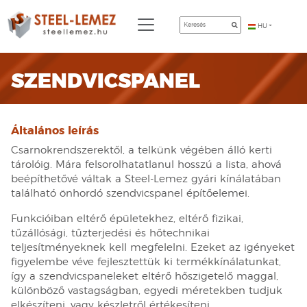
HU
SZENDVICSPANEL
Általános leírás
Csarnokrendszerektől, a telkünk végében álló kerti
tárolóig. Mára felsorolhatatlanul hosszú a lista, ahová
beépíthetővé váltak a Steel-Lemez gyári kínálatában
található önhordó szendvicspanel építőelemei.
Funkcióiban eltérő épületekhez, eltérő fizikai,
tűzállósági, tűzterjedési és hőtechnikai
teljesítményeknek kell megfelelni. Ezeket az igényeket
figyelembe véve fejlesztettük ki termékkínálatunkat,
így a szendvicspaneleket eltérő hőszigetelő maggal,
különböző vastagságban, egyedi méretekben tudjuk
elkészíteni, vagy készletről értékesíteni.