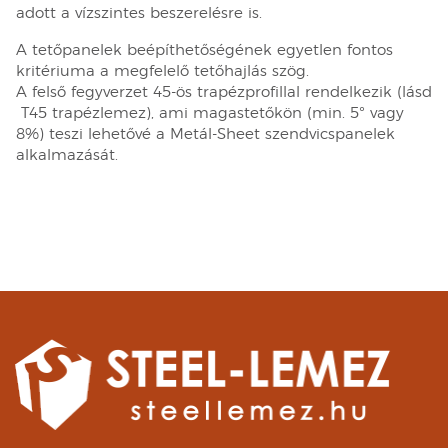
adott a vízszintes beszerelésre is.
A tetőpanelek beépíthetőségének egyetlen fontos
kritériuma a megfelelő tetőhajlás szög.
A felső fegyverzet 45-ös trapézprofillal rendelkezik (lásd
T45 trapézlemez), ami magastetőkön (min. 5° vagy
8%) teszi lehetővé a Metál-Sheet szendvicspanelek
alkalmazását.